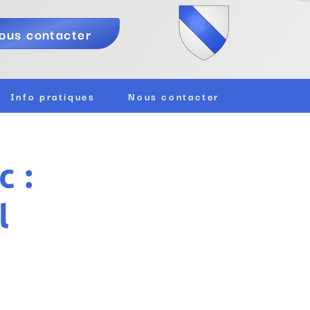
ous contacter
Info pratiques
Nous contacter
c :
l