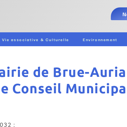
N
Vie associative & Culturelle
Environnement
irie de Brue-Auria
le Conseil Municipa
2032 :