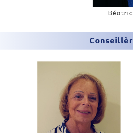
Béatri
Conseillèr