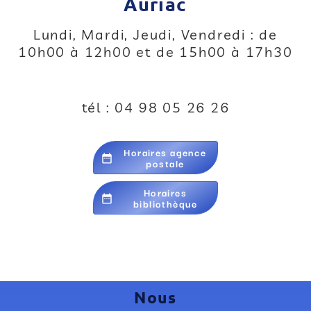
Auriac
Lundi, Mardi, Jeudi, Vendredi : de
10h00 à 12h00 et de 15h00 à 17h30
tél : 04 98 05 26 26
Horaires agence
date_range
postale
Horaires
date_range
bibliothèque
Nous