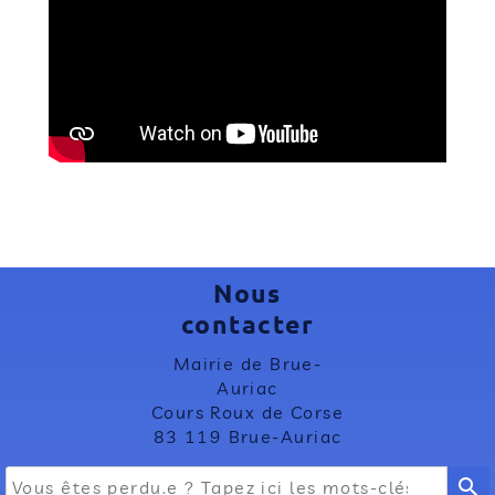
Nous
contacter
Mairie de Brue-
Auriac
Cours Roux de Corse
83 119 Brue-Auriac
search