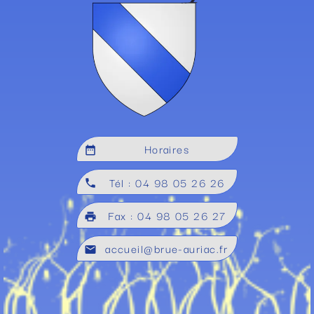
Horaires
date_range
Tél : 04 98 05 26 26
local_phone
Fax : 04 98 05 26 27
local_printshop
accueil@brue-auriac.fr
mail