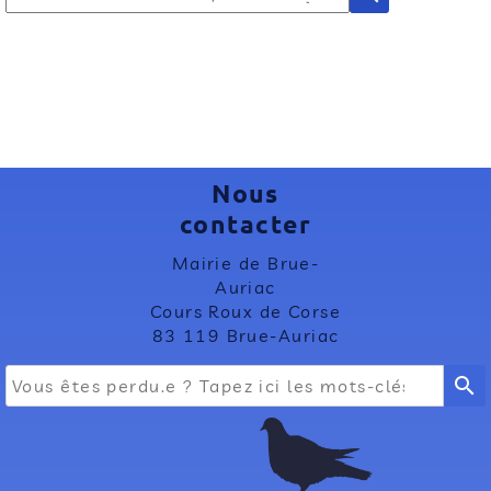
Nous
contacter
Mairie de Brue-
Auriac
Cours Roux de Corse
83 119 Brue-Auriac
search