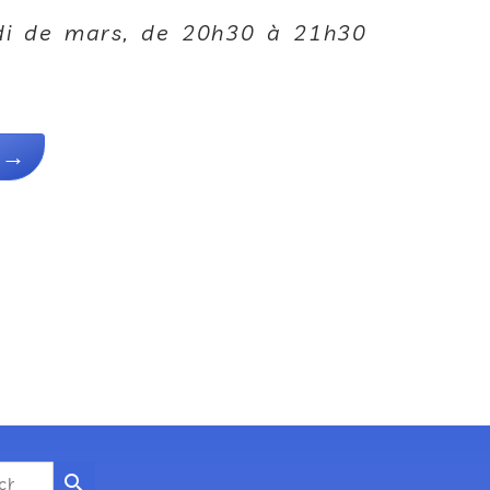
edi de mars, de 20h30 à 21h30
→
search