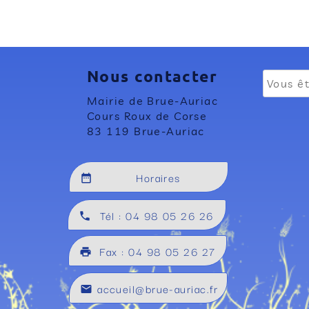
Nous contacter
Mairie de Brue-Auriac
Cours Roux de Corse
83 119 Brue-Auriac
Horaires
date_range
Tél : 04 98 05 26 26
local_phone
Fax : 04 98 05 26 27
local_printshop
accueil@brue-auriac.fr
mail