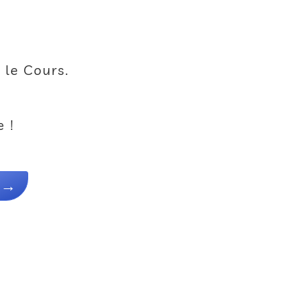
 le Cours.
 !
→