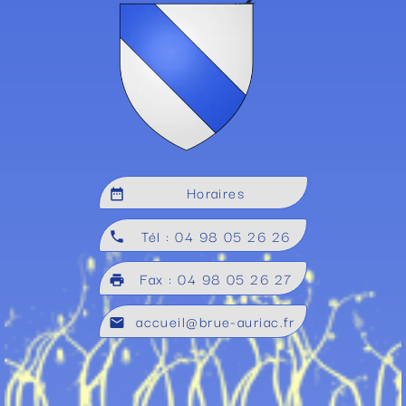
Horaires
date_range
Tél : 04 98 05 26 26
local_phone
Fax : 04 98 05 26 27
local_printshop
accueil@brue-auriac.fr
mail