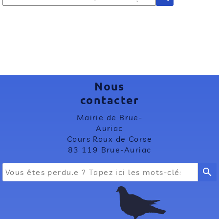
Nous
contacter
Mairie de Brue-
Auriac
Cours Roux de Corse
83 119 Brue-Auriac
search