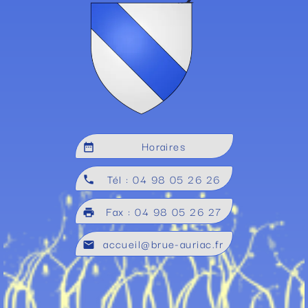
Horaires
date_range
Tél : 04 98 05 26 26
local_phone
Fax : 04 98 05 26 27
local_printshop
accueil@brue-auriac.fr
mail