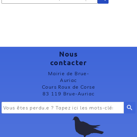
Nous
contacter
Mairie de Brue-
Auriac
Cours Roux de Corse
83 119 Brue-Auriac
search