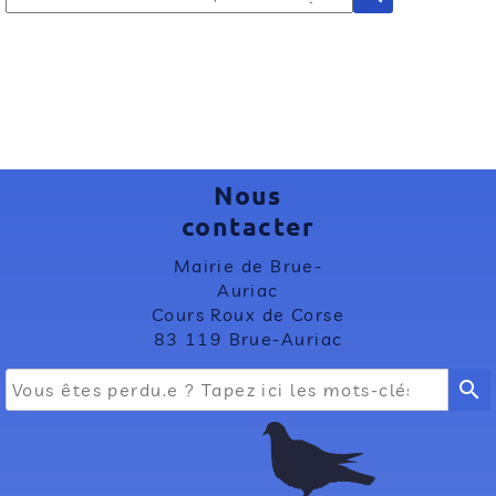
Nous
contacter
Mairie de Brue-
Auriac
Cours Roux de Corse
83 119 Brue-Auriac
search