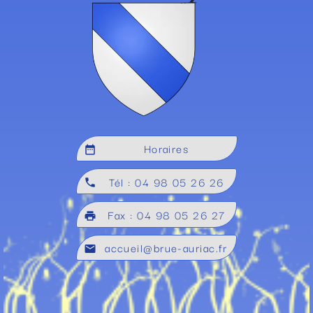
Horaires
date_range
Tél : 04 98 05 26 26
local_phone
Fax : 04 98 05 26 27
local_printshop
accueil@brue-auriac.fr
mail