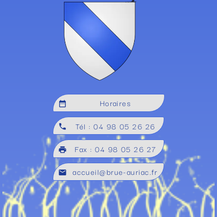
Horaires
date_range
Tél : 04 98 05 26 26
local_phone
Fax : 04 98 05 26 27
local_printshop
accueil@brue-auriac.fr
mail