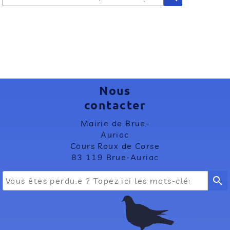
Nous
contacter
Mairie de Brue-
Auriac
Cours Roux de Corse
83 119 Brue-Auriac
search