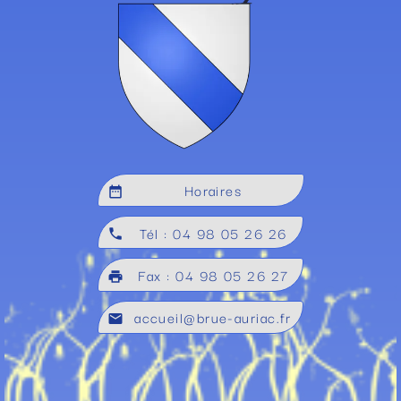
Horaires
date_range
Tél : 04 98 05 26 26
local_phone
Fax : 04 98 05 26 27
local_printshop
accueil@brue-auriac.fr
mail