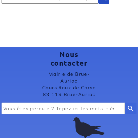
Nous
contacter
Mairie de Brue-
Auriac
Cours Roux de Corse
83 119 Brue-Auriac
search