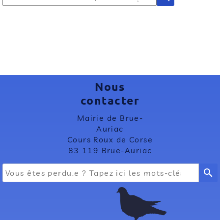
Nous
contacter
Mairie de Brue-
Auriac
Cours Roux de Corse
83 119 Brue-Auriac
search