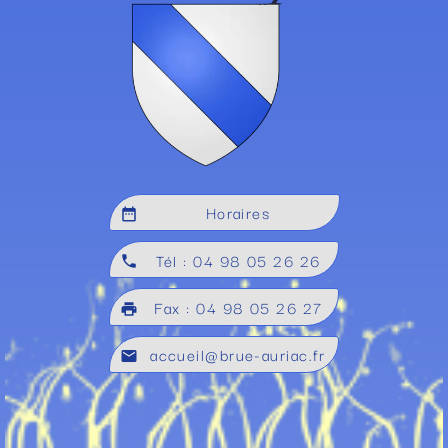
Horaires
date_range
Tél : 04 98 05 26 26
local_phone
Fax : 04 98 05 26 27
local_printshop
accueil@brue-auriac.fr
mail