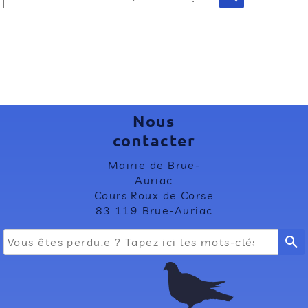
Nous
contacter
Mairie de Brue-
Auriac
Cours Roux de Corse
83 119 Brue-Auriac
search