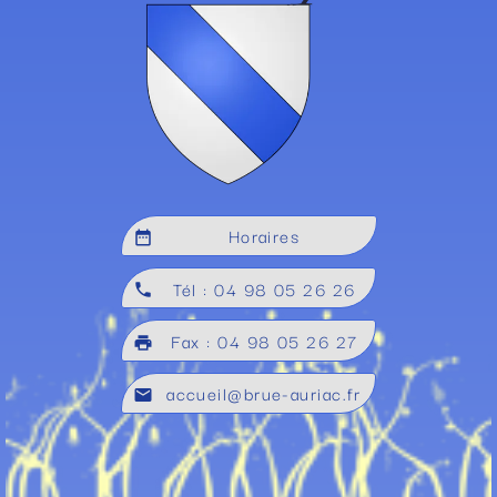
Horaires
date_range
Tél : 04 98 05 26 26
local_phone
Fax : 04 98 05 26 27
local_printshop
accueil@brue-auriac.fr
mail