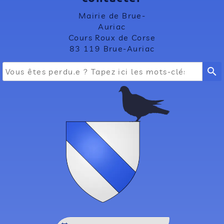
Mairie de Brue-
Auriac
Cours Roux de Corse
83 119 Brue-Auriac
search