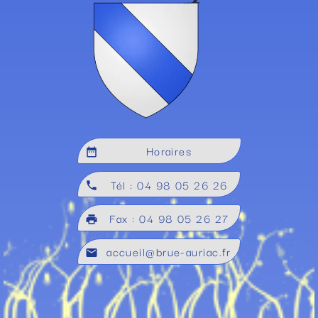
Horaires
date_range
Tél : 04 98 05 26 26
local_phone
Fax : 04 98 05 26 27
local_printshop
accueil@brue-auriac.fr
mail