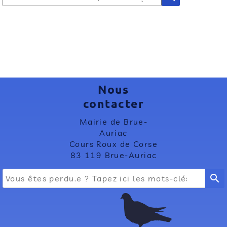
Nous
contacter
Mairie de Brue-
Auriac
Cours Roux de Corse
83 119 Brue-Auriac
search