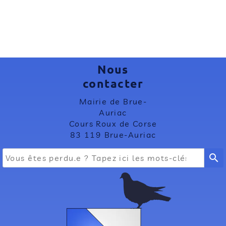
Nous
contacter
Mairie de Brue-
Auriac
Cours Roux de Corse
83 119 Brue-Auriac
search