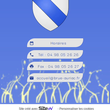
Horaires
date_range
Tél : 04 98 05 26 26
local_phone
Fax : 04 98 05 26 27
local_printshop
accueil@brue-auriac.fr
mail
Site créé avec
-
Personnaliser les cookies