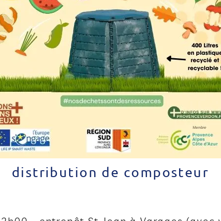
distribution de composteur
2h00 - entrepôt St Jean à Varages (avec 