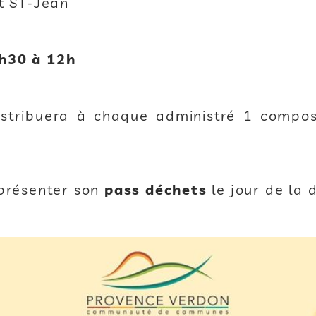
ôt ST-Jean
9h30 à 12h
istribuera à chaque administré 1 compos
 présenter son
pass déchets
le jour de la d