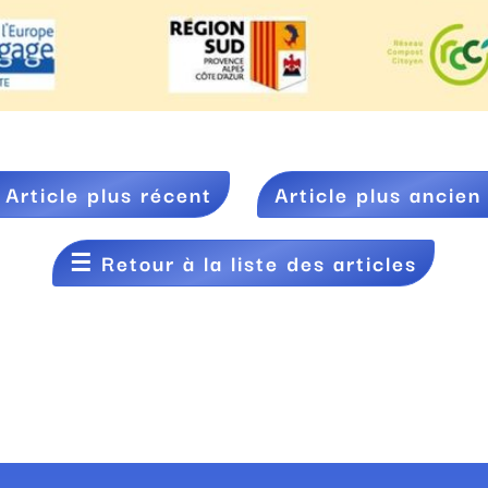
←
Article plus récent
Article plus ancien
☰
Retour à la liste des articles