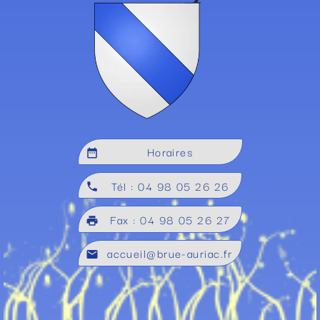
Horaires
date_range
Tél : 04 98 05 26 26
local_phone
Fax : 04 98 05 26 27
local_printshop
accueil@brue-auriac.fr
mail