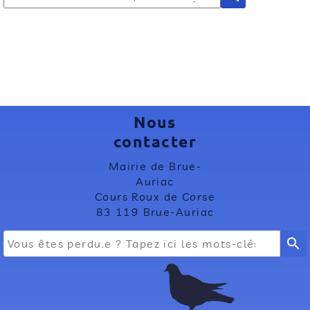
Nous
contacter
Mairie de Brue-
Auriac
Cours Roux de Corse
83 119 Brue-Auriac
search