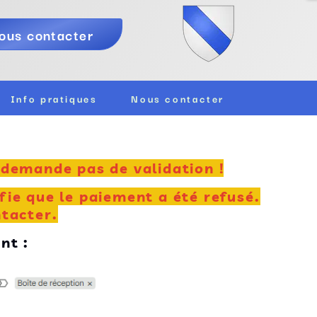
ous contacter
Info pratiques
Nous contacter
e demande pas de validation !
fie que le paiement a été refusé.
ntacter.
nt :