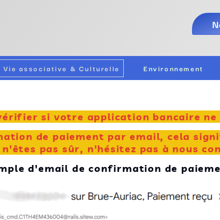
N
Vie associative & Culturelle
Environnement
érifier si votre application bancaire n
mation de paiement par email, cela signi
 n'êtes pas sûr, n'hésitez pas à nous co
mple d'email de confirmation de paieme