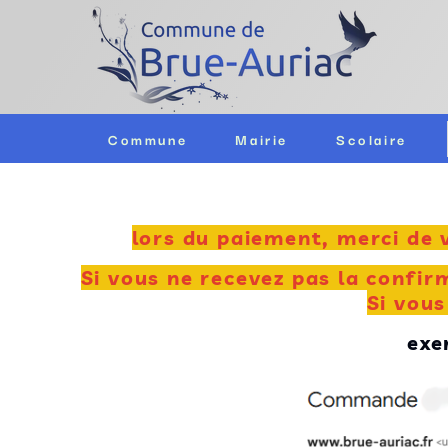
Commune
Mairie
Scolaire
lors du paiement, merci de v
Si vous ne recevez pas la confir
Si vous
exe