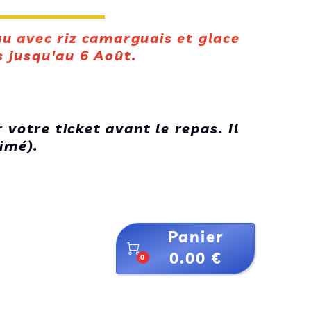
u avec riz camarguais et glace
s jusqu'au 6 Août.
votre ticket avant le repas. Il
rimé).
Pensez à vos couverts &
Panier

0.00 €
0