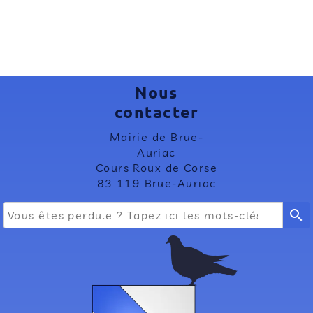
Nous
contacter
Mairie de Brue-
Auriac
Cours Roux de Corse
83 119 Brue-Auriac
search