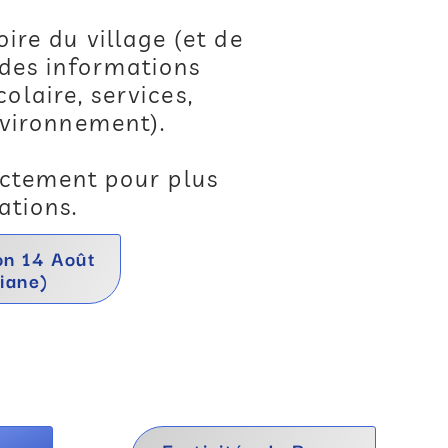
oire du village (et de
 des informations
olaire, services,
nvironnement).
ctement pour plus
ations.
on 14 Août
iane)