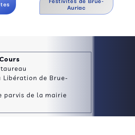
Festivités de Brue-
ètes
Auriac
 Cours
 taureau
Libération de Brue-
e parvis de la mairie