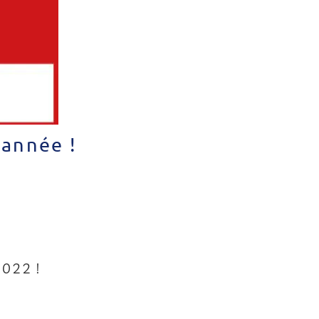
 année !
2022 !