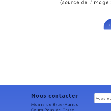
(source de l'image
Nous contacter
Mairie de Brue-Auriac
Cours Roux de Corse