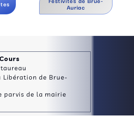
Festivités de Brue-
ètes
Auriac
 Cours
 taureau
Libération de Brue-
e parvis de la mairie