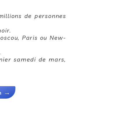
millions de personnes
oir.
oscou, Paris ou New-
.
rnier samedi de mars,
n
→