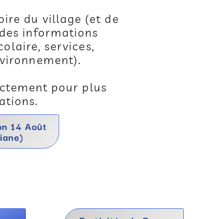
oire du village (et de
 des informations
olaire, services,
nvironnement).
ctement pour plus
ations.
on 14 Août
iane)