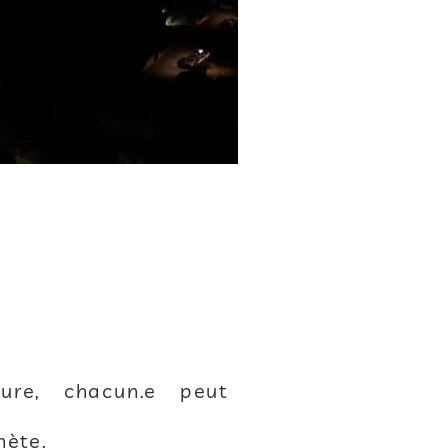
ure, chacun.e peut
nète.