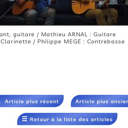
nt, guitare / Mathieu ARNAL : Guitare
Clarinette / Philippe MEGE : Contrebasse
←
Article plus récent
Article plus ancie
☰
Retour à la liste des articles