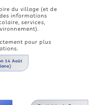
oire du village (et de
 des informations
olaire, services,
nvironnement).
ctement pour plus
ations.
on 14 Août
iane)