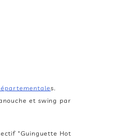
 Départementale
s.
manouche et swing par
ectif "Guinguette Hot