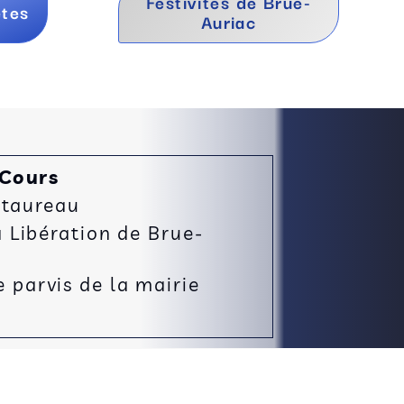
Festivités de Brue-
ètes
Auriac
 Cours
 taureau
Libération de Brue-
e parvis de la mairie