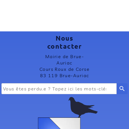
Nous
contacter
Mairie de Brue-
Auriac
Cours Roux de Corse
83 119 Brue-Auriac
search