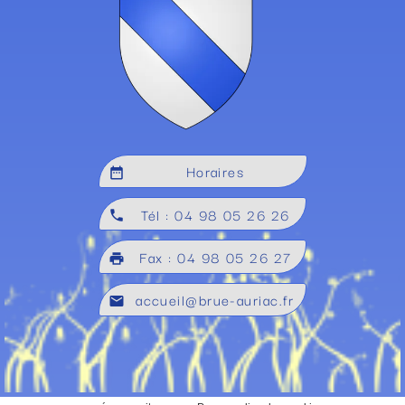
Horaires
date_range
Tél : 04 98 05 26 26
local_phone
Fax : 04 98 05 26 27
local_printshop
accueil@brue-auriac.fr
mail