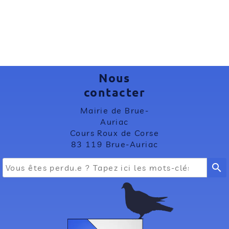
Nous
contacter
Mairie de Brue-
Auriac
Cours Roux de Corse
83 119 Brue-Auriac
search