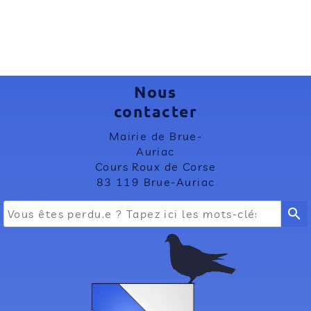
Nous
contacter
Mairie de Brue-
Auriac
Cours Roux de Corse
83 119 Brue-Auriac
search