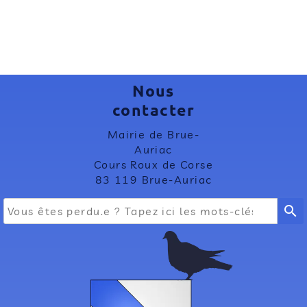
Nous
contacter
Mairie de Brue-
Auriac
Cours Roux de Corse
83 119 Brue-Auriac
search