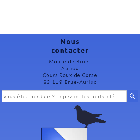
Nous
contacter
Mairie de Brue-
Auriac
Cours Roux de Corse
83 119 Brue-Auriac
search