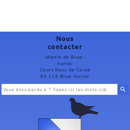
Nous
contacter
Mairie de Brue-
Auriac
Cours Roux de Corse
83 119 Brue-Auriac
search