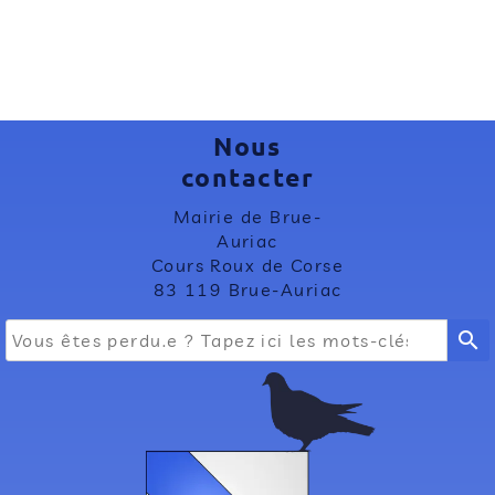
Nous
contacter
Mairie de Brue-
Auriac
Cours Roux de Corse
83 119 Brue-Auriac
search