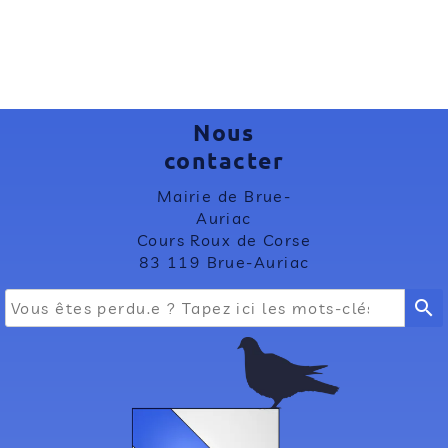
Nous
contacter
Mairie de Brue-
Auriac
Cours Roux de Corse
83 119 Brue-Auriac
search