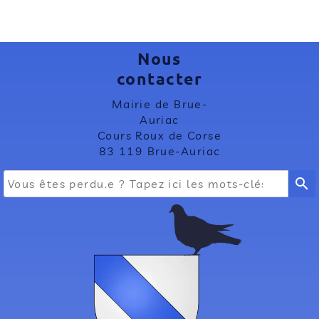
Nous
contacter
Mairie de Brue-
Auriac
Cours Roux de Corse
83 119 Brue-Auriac
search