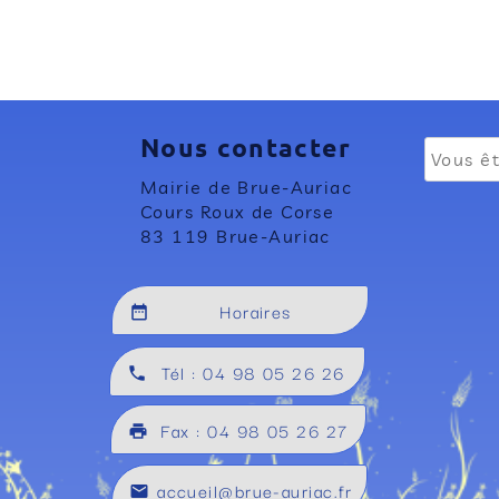
Nous contacter
Mairie de Brue-Auriac
Cours Roux de Corse
83 119 Brue-Auriac
Horaires
date_range
Tél : 04 98 05 26 26
local_phone
Fax : 04 98 05 26 27
local_printshop
accueil@brue-auriac.fr
mail