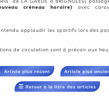
uels de LA GARDE à BRIGNOLES) passage
uveau créneau horaire)
avec carava
ntendu applaudir les sportifs lors des pa
ions de circulation sont à prévoir aux he
←
Article plus récent
Article plus ancie
☰
Retour à la liste des articles