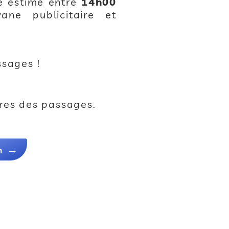
 estimé entre
14h00
ne publicitaire et
ssages !
ures des passages.
n
→