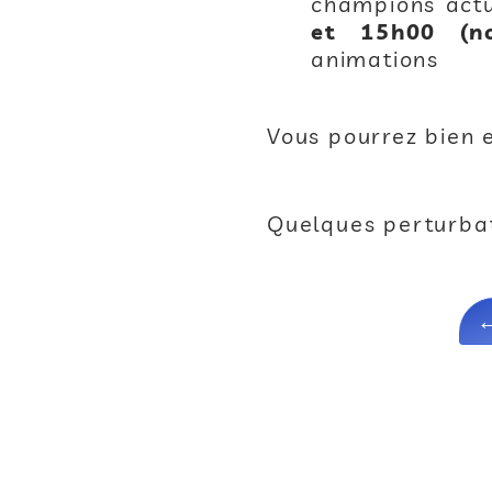
champions act
et 15h00 (no
animations
Vous pourrez bien e
Quelques perturbat