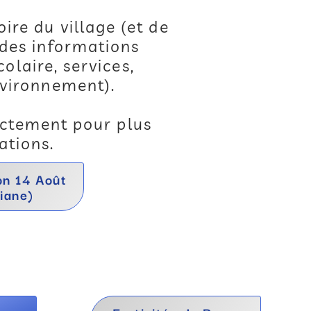
oire du village (et de
 des informations
olaire, services,
nvironnement).
ctement pour plus
ations.
on 14 Août
iane)