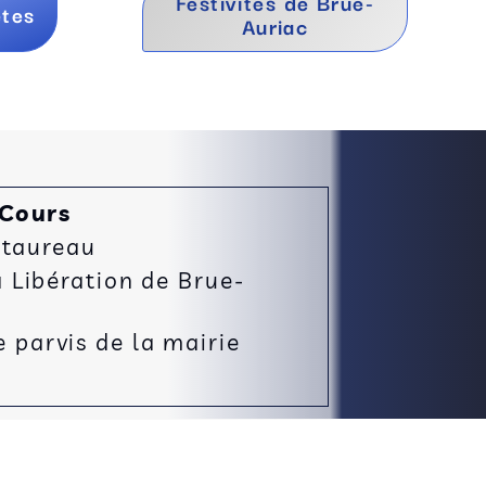
Festivités de Brue-
ètes
Auriac
 Cours
 taureau
Libération de Brue-
e parvis de la mairie