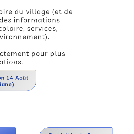
oire du village (et de
 des informations
olaire, services,
nvironnement).
ctement pour plus
ations.
on 14 Août
iane)