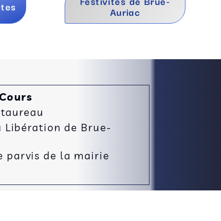
Festivités de Brue-
ètes
Auriac
 Cours
 taureau
Libération de Brue-
e parvis de la mairie