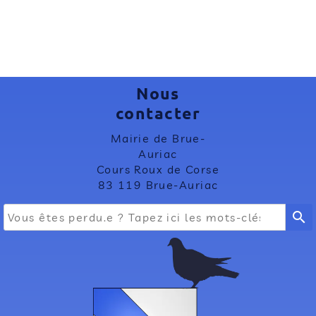
Nous
contacter
Mairie de Brue-
Auriac
Cours Roux de Corse
83 119 Brue-Auriac
search