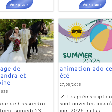
Voir plus >
Voir plus >
iage de
animation ado ce
andra et
été
oine
27/05/2026
2026
📌 Les préinscriptio
age de Cassandra
sont ouvertes jusqu
ntoine samedi 23
juin 2026 inclus.