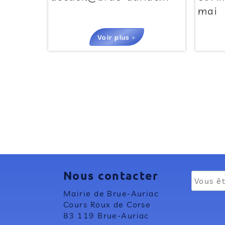
mai
Voir plus >
Nous contacter
Mairie de Brue-Auriac
Cours Roux de Corse
83 119 Brue-Auriac