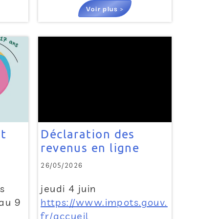
Voir plus >
t
Déclaration des
revenus en ligne
26/05/2026
ns
jeudi 4 juin
’au 9
https://www.impots.gouv.
fr/accueil