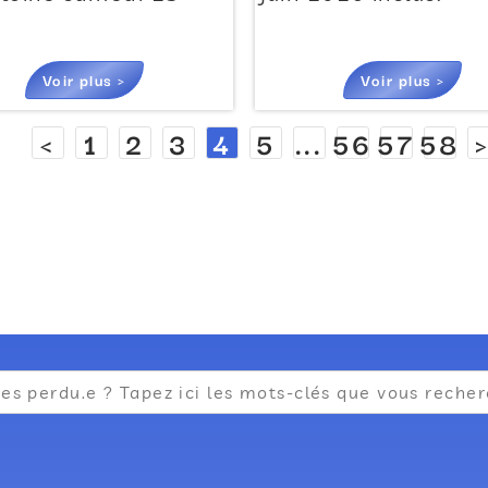
Voir plus >
Voir plus >
<
1
2
3
4
5
...
56
57
58