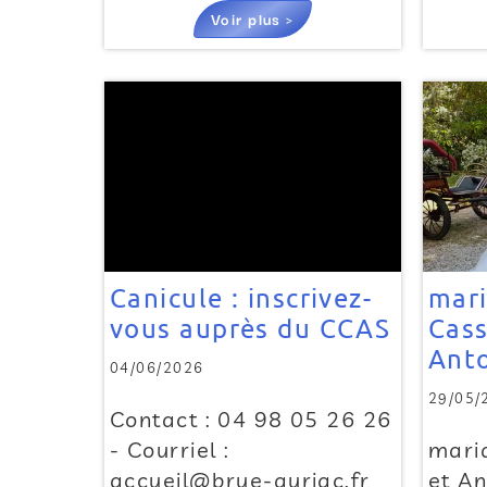
Voir plus >
Canicule : inscrivez-
mar
vous auprès du CCAS
Cass
Ant
04/06/2026
29/05/
Contact : 04 98 05 26 26
- Courriel :
mari
accueil@brue-auriac.fr
et A