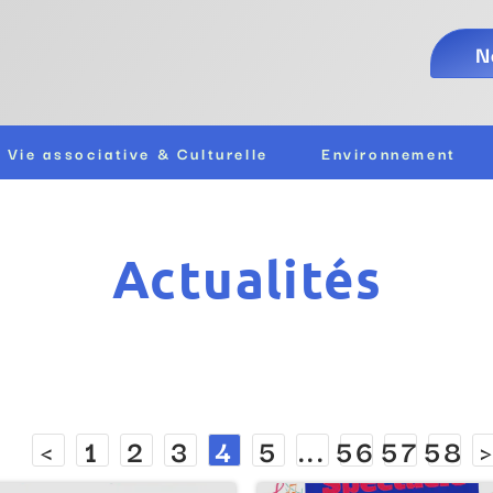
N
Vie associative & Culturelle
Environnement
Actualités
<
1
2
3
4
5
...
56
57
58