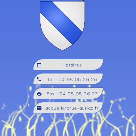
Horaires
date_range
Tél : 04 98 05 26 26
local_phone
Fax : 04 98 05 26 27
local_printshop
accueil@brue-auriac.fr
mail