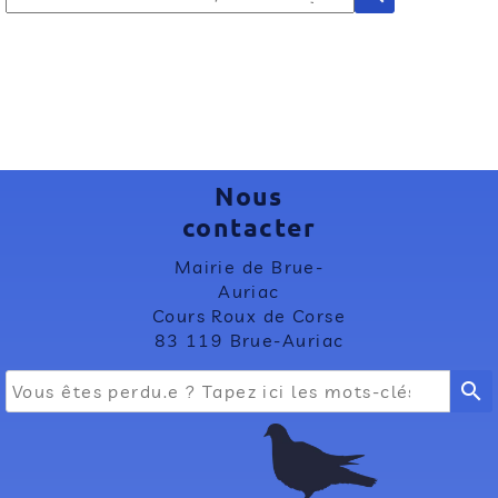
Nous
contacter
Mairie de Brue-
Auriac
Cours Roux de Corse
83 119 Brue-Auriac
search