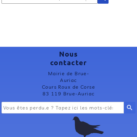
Nous
contacter
Mairie de Brue-
Auriac
Cours Roux de Corse
83 119 Brue-Auriac
search