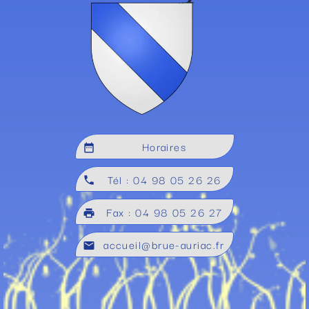
Horaires
date_range
Tél : 04 98 05 26 26
local_phone
Fax : 04 98 05 26 27
local_printshop
accueil@brue-auriac.fr
mail