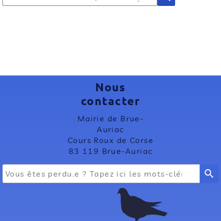
Nous
contacter
Mairie de Brue-
Auriac
Cours Roux de Corse
83 119 Brue-Auriac
search