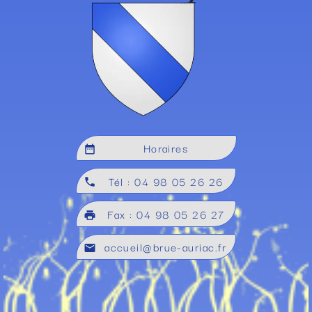
Horaires
date_range
Tél : 04 98 05 26 26
local_phone
Fax : 04 98 05 26 27
local_printshop
accueil@brue-auriac.fr
mail