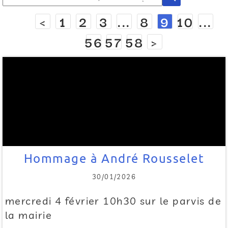
<
1
2
3
...
8
9
10
...
56
57
58
>
Hommage à André Rousselet
30/01/2026
mercredi 4 février 10h30 sur le parvis de
la mairie