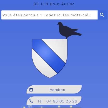
83 119 Brue-Auriac
search
Horaires
date_range
Tél : 04 98 05 26 26
local_phone