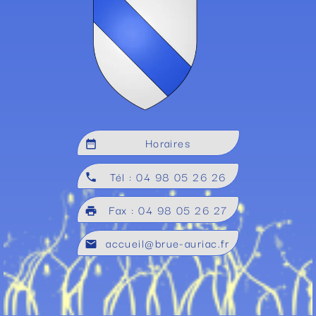
Horaires
date_range
Tél : 04 98 05 26 26
local_phone
Fax : 04 98 05 26 27
local_printshop
accueil@brue-auriac.fr
mail