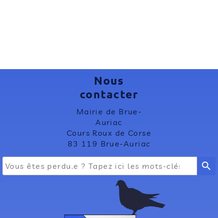
Nous
contacter
Mairie de Brue-
Auriac
Cours Roux de Corse
83 119 Brue-Auriac
search