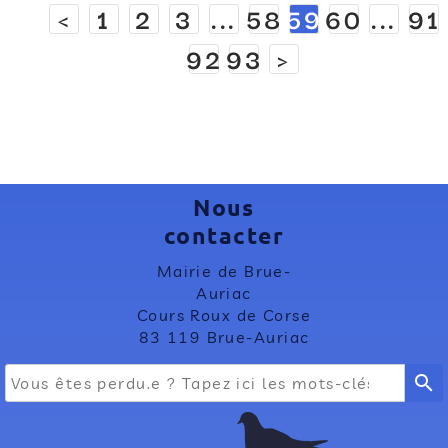
<
1
2
3
...
58
59
60
...
91
92
93
>
Nous
contacter
Mairie de Brue-
Auriac
Cours Roux de Corse
83 119 Brue-Auriac
search