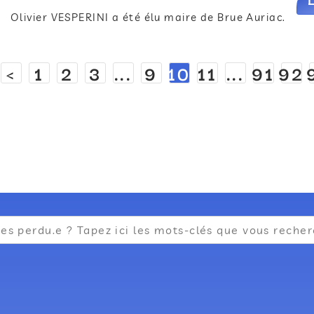
Olivier VESPERINI a été élu maire de Brue Auriac.
<
1
2
3
...
9
10
11
...
91
92