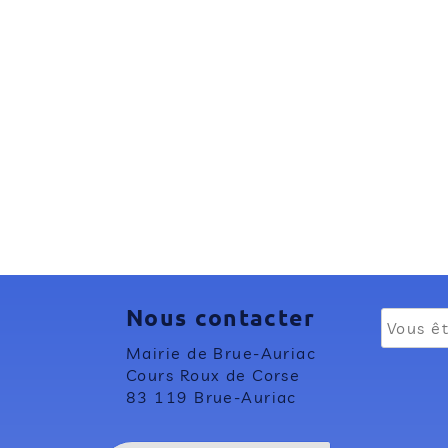
Nous contacter
Mairie de Brue-Auriac
Cours Roux de Corse
83 119 Brue-Auriac