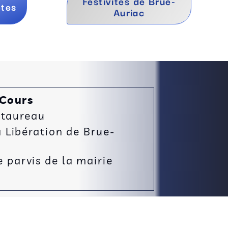
Festivités de Brue-
ètes
Auriac
 Cours
 taureau
Libération de Brue-
e parvis de la mairie