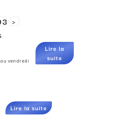
93
>
s
Lire la
suite
 au vendredi
Lire la suite
e