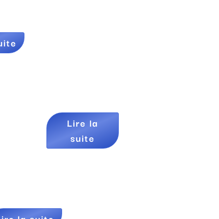
uite
Lire la
suite
ire la suite