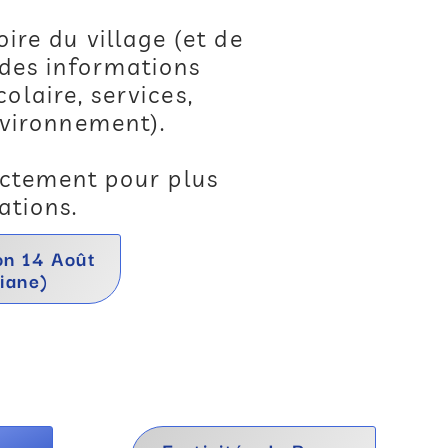
oire du village (et de
 des informations
olaire, services,
nvironnement).
ctement pour plus
ations.
on 14 Août
iane)