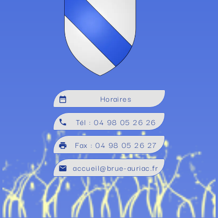
Horaires
date_range
Tél : 04 98 05 26 26
local_phone
Fax : 04 98 05 26 27
local_printshop
accueil@brue-auriac.fr
mail