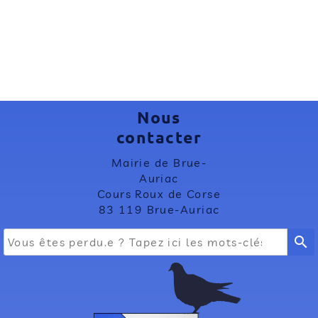
Nous
contacter
Mairie de Brue-
Auriac
Cours Roux de Corse
83 119 Brue-Auriac
search