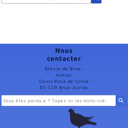
Nous
contacter
Mairie de Brue-
Auriac
Cours Roux de Corse
83 119 Brue-Auriac
search