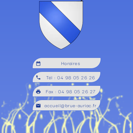
Horaires
date_range
Tél : 04 98 05 26 26
local_phone
Fax : 04 98 05 26 27
local_printshop
accueil@brue-auriac.fr
mail