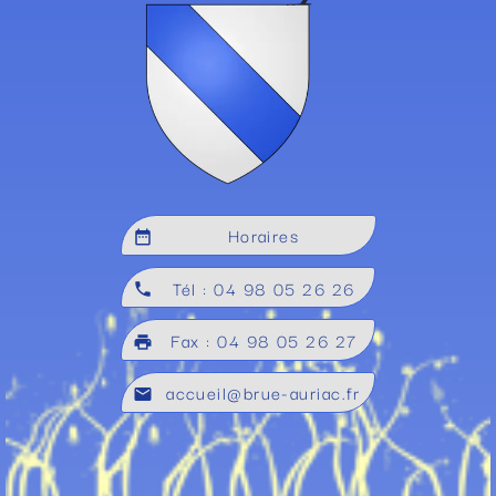
Horaires
date_range
Tél : 04 98 05 26 26
local_phone
Fax : 04 98 05 26 27
local_printshop
accueil@brue-auriac.fr
mail