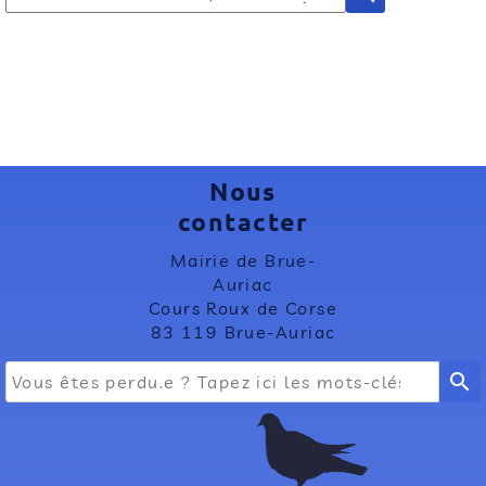
Nous
contacter
Mairie de Brue-
Auriac
Cours Roux de Corse
83 119 Brue-Auriac
search